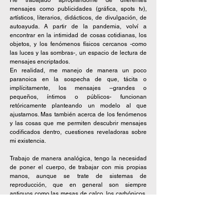
He trabajado apropiándome de diferentes
mensajes como publicidades (gráfica, spots tv),
artísticos, literarios, didácticos, de divulgación, de
autoayuda. A partir de la pandemia, volví a
encontrar en la intimidad de cosas cotidianas, los
objetos, y los fenómenos físicos cercanos -como
las luces y las sombras-, un espacio de lectura de
mensajes encriptados.
En realidad, me manejo de manera un poco
paranoica en la sospecha de que, tácita o
implícitamente, los mensajes –grandes o
pequeños, íntimos o públicos- funcionan
retóricamente planteando un modelo al que
ajustarnos. Mas también acerca de los fenómenos
y las cosas que me permiten descubrir mensajes
codificados dentro, cuestiones reveladoras sobre
mi existencia.
Trabajo de manera analógica, tengo la necesidad
de poner el cuerpo, de trabajar con mis propias
manos, aunque se trate de sistemas de
reproducción, que en general son siempre
antiguos como las mesas de calco, los carbónicos,
etc.
Trabajo también a partir de series permanentes.