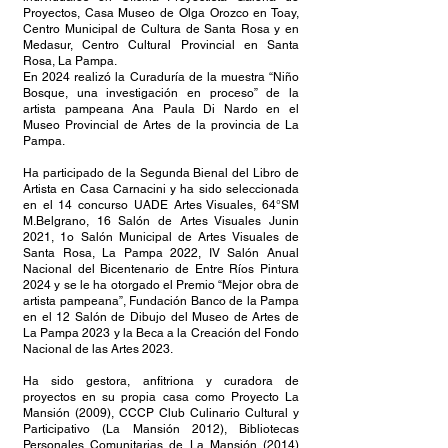
Proyectos, Casa Museo de Olga Orozco en Toay,
Centro Municipal de Cultura de Santa Rosa y en
Medasur, Centro Cultural Provincial en Santa
Rosa, La Pampa.
En 2024 realizó la Curaduría de la muestra “Niño
Bosque, una investigación en proceso” de la
artista pampeana Ana Paula Di Nardo en el
Museo Provincial de Artes de la provincia de La
Pampa.
Ha participado de la Segunda Bienal del Libro de
Artista en Casa Carnacini y ha sido seleccionada
en el 14 concurso UADE Artes Visuales, 64°SM
M.Belgrano, 16 Salón de Artes Visuales Junin
2021, 1o Salón Municipal de Artes Visuales de
Santa Rosa, La Pampa 2022, IV Salón Anual
Nacional del Bicentenario de Entre Ríos Pintura
2024 y se le ha otorgado el Premio “Mejor obra de
artista pampeana”, Fundación Banco de la Pampa
en el 12 Salón de Dibujo del Museo de Artes de
La Pampa 2023 y la Beca a la Creación del Fondo
Nacional de las Artes 2023.
Ha sido gestora, anfitriona y curadora de
proyectos en su propia casa como Proyecto La
Mansión (2009), CCCP Club Culinario Cultural y
Participativo (La Mansión 2012), Bibliotecas
Personales Comunitarias de La Mansión (2014)